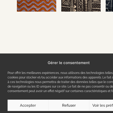
Gérer le consentement
Tenez-vous informé
Pour offrir les meilleures expériences, nous utilisons des technologies telles
cookies pour stocker et/ou accéder aux informations des appareils. Le fait 
à ces technologies nous permettra de traiter des données telles que le c
de navigation ou les ID uniques sur ce site. Le fait de ne pas consentir ou de
consentement peut avoir un effet négatif sur certaines caractéristiques et f
S'INSCRIRE
Accepter
Refuser
Voir les pr