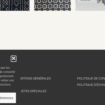
 que les
de consentir
omportement
CONDITIONS GÉNÉRALES​
POLITIQUE DE CON
 retirer son
FAQ
POLITIQUE D'ÉCH
onctions.
REQUETES SPECIALES
éférences