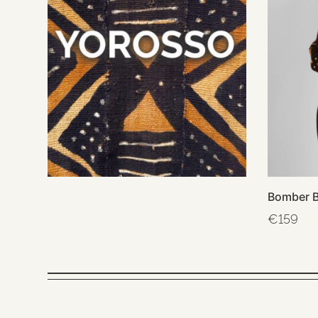
Bomber B
€
159