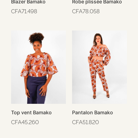
Blazer Bamako
Robe plissée Bamako
CFA
71.498
CFA
78.058
Top vent Bamako
Pantalon Bamako
CFA
45.260
CFA
51.820