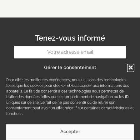
Tenez-vous informé
Gérer le consentement
S'INSCRIRE
Pour offrir les meilleures expériences, nous utilisons des technologies
telles que les cookies pour stocker et/ou accéder aux informations des
CONDITIONS GÉNÉRALES
appareils. Le fait de consentir à ces technologies nous permettra de
FAQ
traiter des données telles que le comportement de navigation ou les ID
uniques sur ce site. Le fait de ne pas consentir ou de retirer son
consentement peut avoir un effet négatif sur certaines caractéristiques et
POLITIQUE DE CONFIDENTIALITÉ
fonctions.
POLITIQUE DE RETOUR
Accepter
NOUS CONTACTER