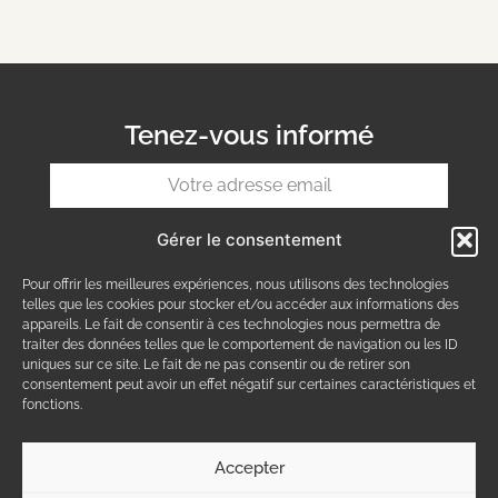
Tenez-vous informé
Gérer le consentement
S'INSCRIRE
Pour offrir les meilleures expériences, nous utilisons des technologies
telles que les cookies pour stocker et/ou accéder aux informations des
CONDITIONS GÉNÉRALES
appareils. Le fait de consentir à ces technologies nous permettra de
FAQ
traiter des données telles que le comportement de navigation ou les ID
uniques sur ce site. Le fait de ne pas consentir ou de retirer son
consentement peut avoir un effet négatif sur certaines caractéristiques et
POLITIQUE DE CONFIDENTIALITÉ
fonctions.
POLITIQUE DE RETOUR
Accepter
NOUS CONTACTER